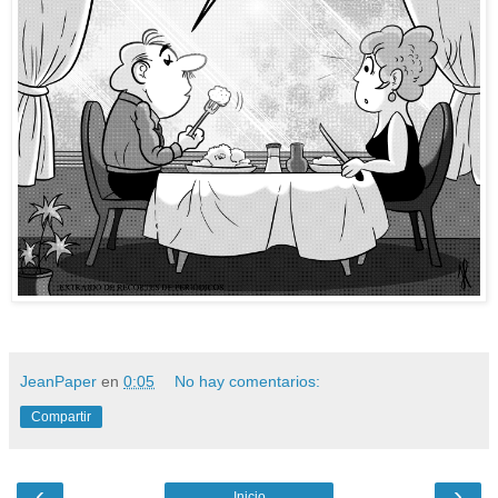
JeanPaper
en
0:05
No hay comentarios:
Compartir
‹
›
Inicio