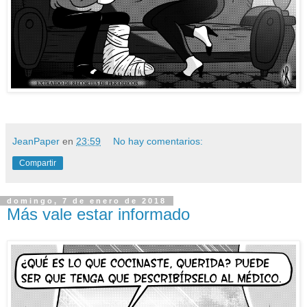
JeanPaper
en
23:59
No hay comentarios:
Compartir
domingo, 7 de enero de 2018
Más vale estar informado